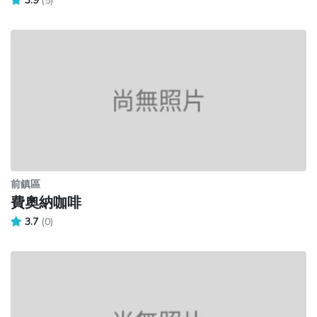
3.9
(5)
前鎮區
費奧納咖啡
3.7
(0)