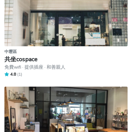
中壢區
共坐cospace
免費wifi · 提供插座 · 和善親人
4.8
(1)