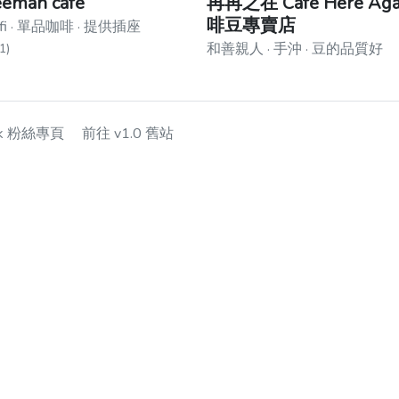
eeman cafe
再再之在 Cafe Here Aga
啡豆專賣店
fi · 單品咖啡 · 提供插座
和善親人 · 手沖 · 豆的品質好
1)
ok 粉絲專頁
前往 v1.0 舊站