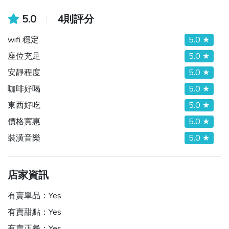
5.0
4則評分
wifi 穩定
5.0 ★
座位充足
5.0 ★
安靜程度
5.0 ★
咖啡好喝
5.0 ★
東西好吃
5.0 ★
價格實惠
5.0 ★
裝潢音樂
5.0 ★
店家資訊
有賣單品：
Yes
有賣甜點：
Yes
有賣正餐：
Yes