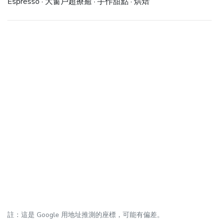
Espresso · 大窗戶超療癒 · 手作甜點 · 烘焙
註：這是 Google 用地址推測的座標，可能有偏差。