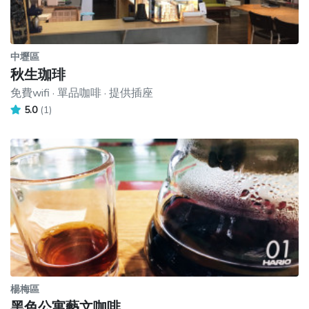
中壢區
秋生珈琲
免費wifi · 單品咖啡 · 提供插座
5.0
(1)
楊梅區
黑色公寓藝文咖啡