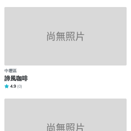
中壢區
諦風咖啡
4.9
(0)