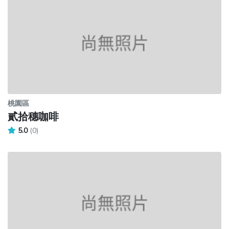
桃園區
貳拾穗咖啡
5.0
(0)