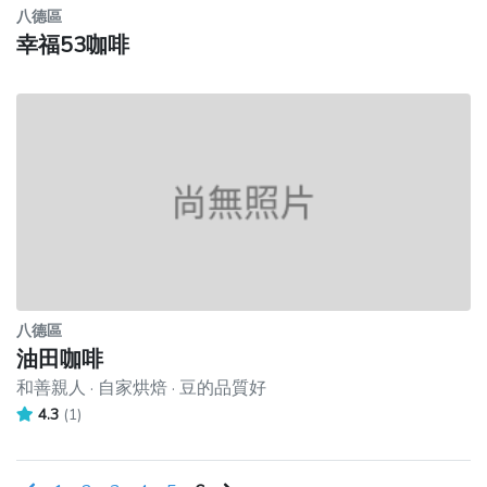
八德區
幸福53咖啡
八德區
油田咖啡
和善親人 · 自家烘焙 · 豆的品質好
4.3
(1)