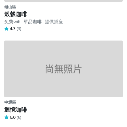
龜山區
穀穀咖啡
免費wifi · 單品咖啡 · 提供插座
4.7
(3)
中壢區
迴憶咖啡
5.0
(5)