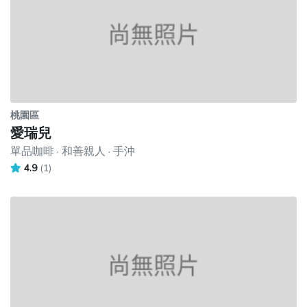
桃園區
愛瑞兒
單品咖啡 · 和善親人 · 手沖
4.9
(1)