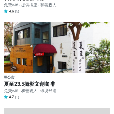
免費wifi · 提供插座 · 和善親人
4.6
(5)
馬公市
夏至23.5攝影文創咖啡
免費wifi · 和善親人 · 環境舒適
4.7
(1)