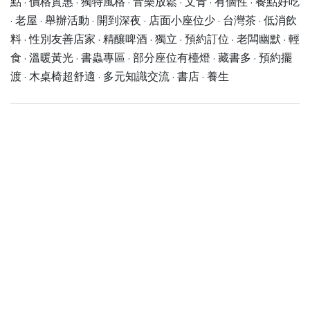
點 · 價格實惠 · 獨特風格 · 音樂放鬆 · 文青 · 有個性 · 餐點好吃
· 老屋 · 舉辦活動 · 開到深夜 · 店面小座位少 · 台灣茶 · 低消飲
料 · 性別友善店家 · 精釀啤酒 · 獨立 · 預約訂位 · 老闆幽默 · 輕
食 · 溫暖黃光 · 書蟲專區 · 部分座位有檯燈 · 藏書多 · 預約擺
渡 · 木桌椅超舒適 · 多元知識交流 · 書店 · 養生