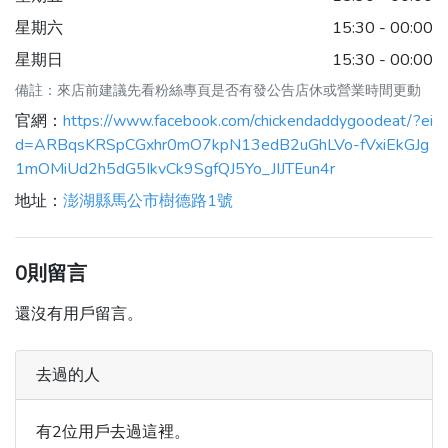
星期六
15:30 - 00:00
星期日
15:30 - 00:00
備註：來店前建議先看粉絲專頁是否有發公告店休或營業時間更動
官網：
https://www.facebook.com/chickendaddygoodeat/?ei
d=ARBqsKRSpCGxhr0mO7kpN13edB2uGhLVo-fVxiEkGJg
1mOMiUd2h5dG5IkvCk9SgfQJ5Yo_JIJTEun4r
地址：
澎湖縣馬公市樹德路1號
0則留言
還沒有用戶留言。
去過的人
有2位用戶去過這裡。