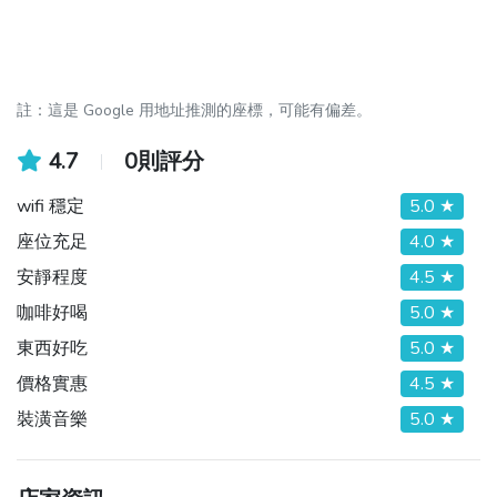
註：這是 Google 用地址推測的座標，可能有偏差。
4.7
0則評分
wifi 穩定
5.0 ★
座位充足
4.0 ★
安靜程度
4.5 ★
咖啡好喝
5.0 ★
東西好吃
5.0 ★
價格實惠
4.5 ★
裝潢音樂
5.0 ★