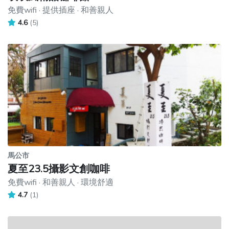
免費wifi · 提供插座 · 和善親人
4.6
(5)
馬公市
夏至23.5攝影文創咖啡
免費wifi · 和善親人 · 環境舒適
4.7
(1)