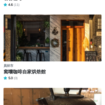
4.6
(11)
員林市
窩嚐咖啡自家烘焙館
5.0
(0)