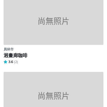
員林市
迥畫廊咖啡
3.6
(2)