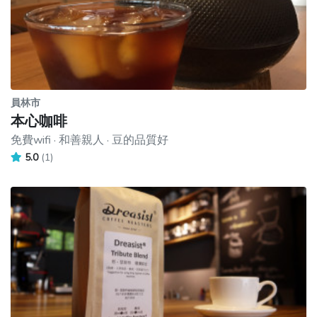
員林市
本心咖啡
免費wifi · 和善親人 · 豆的品質好
5.0
(1)