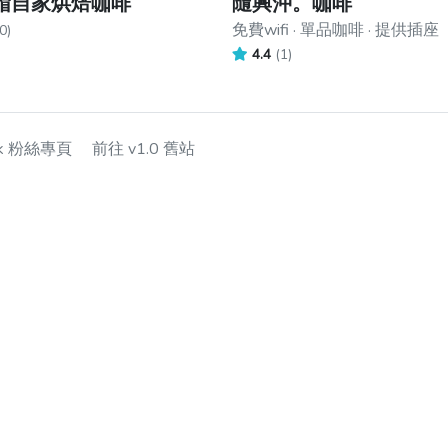
帽自家烘焙咖啡
隨興沖。咖啡
免費wifi · 單品咖啡 · 提供插座
0)
4.4
(1)
ok 粉絲專頁
前往 v1.0 舊站