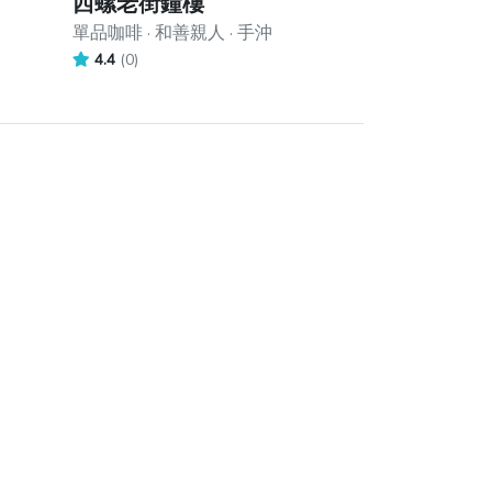
西螺老街鐘樓
單品咖啡 · 和善親人 · 手沖
4.4
(0)