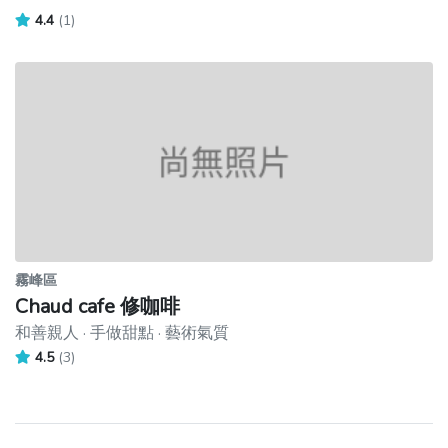
4.4
(1)
霧峰區
Chaud cafe 修咖啡
和善親人 · 手做甜點 · 藝術氣質
4.5
(3)