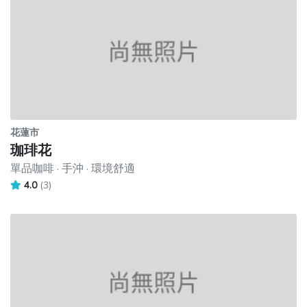
花蓮市
珈琲花
單品咖啡 · 手沖 · 環境舒適
4.0
(3)