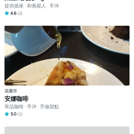
提供插座 · 和善親人 · 手沖
4.6
(2)
花蓮市
安娜咖啡
單品咖啡 · 手沖 · 手做甜點
5.0
(1)