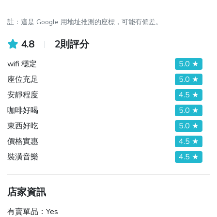
註：這是 Google 用地址推測的座標，可能有偏差。
4.8
2則評分
wifi 穩定
5.0 ★
座位充足
5.0 ★
安靜程度
4.5 ★
咖啡好喝
5.0 ★
東西好吃
5.0 ★
價格實惠
4.5 ★
裝潢音樂
4.5 ★
店家資訊
有賣單品：
Yes