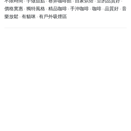
不限時間 · 手做甜點 · 巷弄咖啡館 · 自家烘焙 · 豆的品質好 ·
價格實惠 · 獨特風格 · 精品咖啡 · 手沖咖啡 · 咖啡 · 品質好 · 音
樂放鬆 · 有貓咪 · 有戶外吸煙區