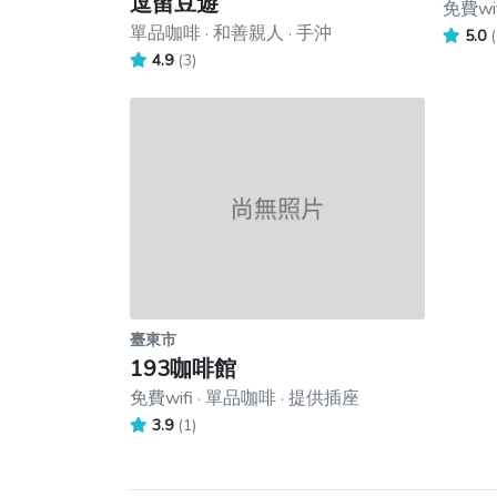
逗留豆遊
免費wi
單品咖啡 · 和善親人 · 手沖
5.0
(
4.9
(3)
臺東市
193咖啡館
免費wifi · 單品咖啡 · 提供插座
3.9
(1)