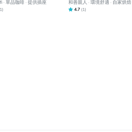
fi · 單品咖啡 · 提供插座
和善親人 · 環境舒適 · 自家烘焙
1)
4.7
(1)