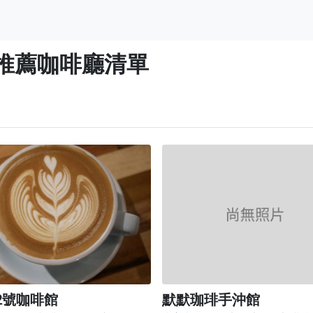
推薦咖啡廳清單
2號咖啡館
默默珈琲手沖館