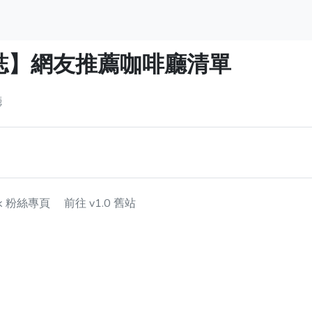
雜誌】網友推薦咖啡廳清單
廳
ok 粉絲專頁
前往 v1.0 舊站