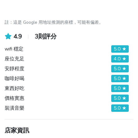
註：這是 Google 用地址推測的座標，可能有偏差。
4.9
3則評分
wifi 穩定
5.0 ★
座位充足
4.0 ★
安靜程度
5.0 ★
咖啡好喝
5.0 ★
東西好吃
5.0 ★
價格實惠
5.0 ★
裝潢音樂
5.0 ★
店家資訊