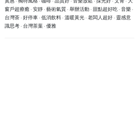
實惠 · 獨特風格 · 咖啡 · 品質好 · 音樂放鬆 · 採光好 · 文青 · 大
窗戶超療癒 · 安靜 · 藝術氣質 · 舉辦活動 · 甜點超好吃 · 音樂 ·
台灣茶 · 好停車 · 低消飲料 · 溫暖黃光 · 老闆人超好 · 靈感意
識思考 · 台灣茶葉 · 優雅