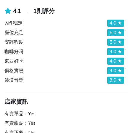
4.1
1則評分
wifi 穩定
4.0 ★
座位充足
5.0 ★
安靜程度
5.0 ★
咖啡好喝
4.0 ★
東西好吃
4.0 ★
價格實惠
4.0 ★
裝潢音樂
3.0 ★
店家資訊
有賣單品：
Yes
有賣甜點：
Yes
有賣正餐：
No