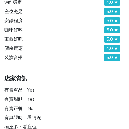
wifi 穩定
4.0 ★
座位充足
5.0 ★
安靜程度
5.0 ★
咖啡好喝
5.0 ★
東西好吃
5.0 ★
價格實惠
4.0 ★
裝潢音樂
5.0 ★
店家資訊
有賣單品：
Yes
有賣甜點：
Yes
有賣正餐：
No
有無限時：
看情況
插座多：
看座位