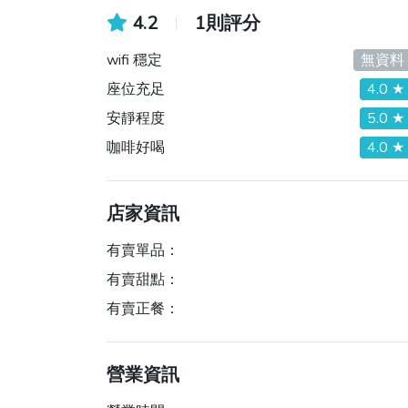
4.2
1則評分
wifi 穩定
無資料
座位充足
4.0 ★
安靜程度
5.0 ★
咖啡好喝
4.0 ★
店家資訊
有賣單品：
有賣甜點：
有賣正餐：
營業資訊