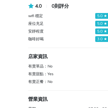
4.0
0則評分
wifi 穩定
5.0 ★
座位充足
5.0 ★
安靜程度
5.0 ★
咖啡好喝
3.0 ★
店家資訊
有賣單品：
No
有賣甜點：
Yes
有賣正餐：
No
營業資訊