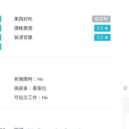
東西好吃
無資料
價格實惠
3.0 ★
裝潢音樂
3.0 ★
有無限時：
No
插座多：
看座位
註
可站立工作：
No