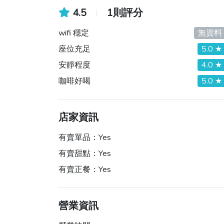
4.5
1則評分
wifi 穩定
無資料
座位充足
5.0 ★
安靜程度
4.0 ★
咖啡好喝
5.0 ★
店家資訊
有賣單品：
Yes
有賣甜點：
Yes
有賣正餐：
Yes
營業資訊