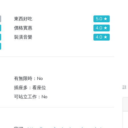
東西好吃
5.0 ★
價格實惠
4.0 ★
裝潢音樂
4.0 ★
有無限時：
No
插座多：
看座位
註
可站立工作：
No