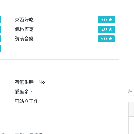
東西好吃
5.0 ★
價格實惠
5.0 ★
裝潢音樂
5.0 ★
有無限時：
No
插座多：
註
可站立工作：