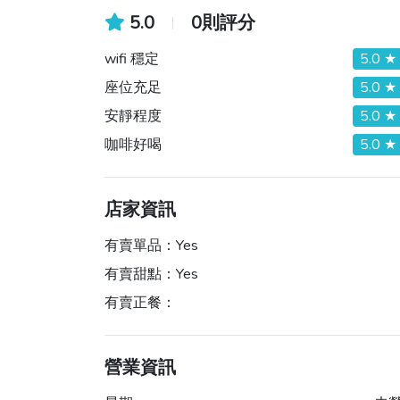
5.0
0則評分
wifi 穩定
5.0 ★
座位充足
5.0 ★
安靜程度
5.0 ★
咖啡好喝
5.0 ★
店家資訊
有賣單品：
Yes
有賣甜點：
Yes
有賣正餐：
營業資訊