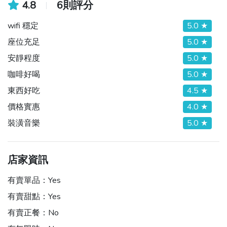
4.8
6則評分
wifi 穩定
5.0 ★
座位充足
5.0 ★
安靜程度
5.0 ★
咖啡好喝
5.0 ★
東西好吃
4.5 ★
價格實惠
4.0 ★
裝潢音樂
5.0 ★
店家資訊
有賣單品：
Yes
有賣甜點：
Yes
有賣正餐：
No