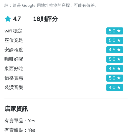
註：這是 Google 用地址推測的座標，可能有偏差。
4.7
18則評分
wifi 穩定
5.0 ★
座位充足
5.0 ★
安靜程度
4.5 ★
咖啡好喝
5.0 ★
東西好吃
4.5 ★
價格實惠
5.0 ★
裝潢音樂
4.0 ★
店家資訊
有賣單品：
Yes
有賣甜點：
Yes