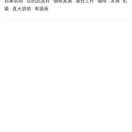
自家烘焙 · 豆的品質好 · 價格實惠 · 適合工作 · 咖啡 · 冰滴 · 虹
吸 · 直火烘焙 · 有插座