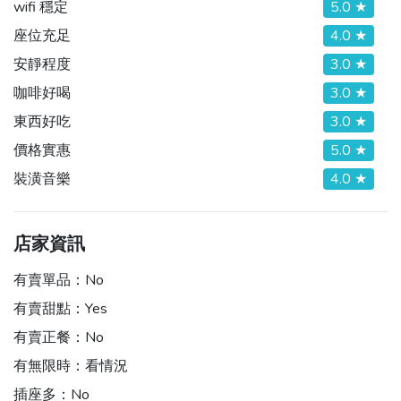
wifi 穩定
5.0 ★
座位充足
4.0 ★
安靜程度
3.0 ★
咖啡好喝
3.0 ★
東西好吃
3.0 ★
價格實惠
5.0 ★
裝潢音樂
4.0 ★
店家資訊
有賣單品：
No
有賣甜點：
Yes
有賣正餐：
No
有無限時：
看情況
插座多：
No