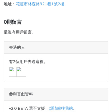
地址：
花蓮市林森路321巷1號2樓
0則留言
還沒有用戶留言。
去過的人
有2位用戶去過這裡。
參與貢獻資料
v2.0 BETA 還不支援，
煩請前往舊站
。