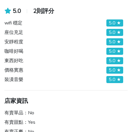
5.0
2則評分
wifi 穩定
5.0 ★
座位充足
5.0 ★
安靜程度
5.0 ★
咖啡好喝
5.0 ★
東西好吃
5.0 ★
價格實惠
5.0 ★
裝潢音樂
5.0 ★
店家資訊
有賣單品：
No
有賣甜點：
Yes
有賣正餐：
No