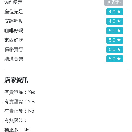
wifi 穩定
無資料
座位充足
4.0 ★
安靜程度
4.0 ★
咖啡好喝
5.0 ★
東西好吃
5.0 ★
價格實惠
5.0 ★
裝潢音樂
5.0 ★
店家資訊
有賣單品：
Yes
有賣甜點：
Yes
有賣正餐：
No
有無限時：
插座多：
No