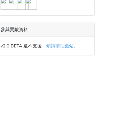
參與貢獻資料
v2.0 BETA 還不支援，
煩請前往舊站
。