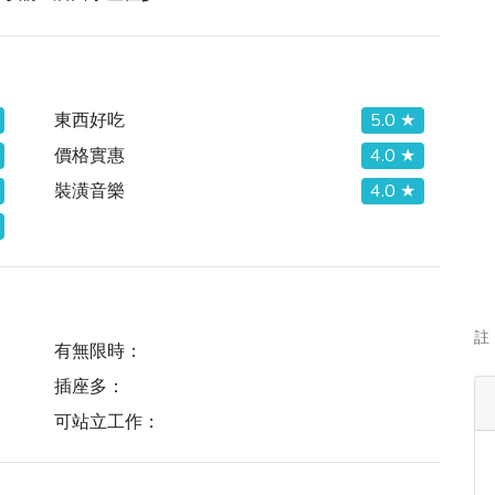
東西好吃
5.0 ★
價格實惠
4.0 ★
裝潢音樂
4.0 ★
註
有無限時：
插座多：
可站立工作：