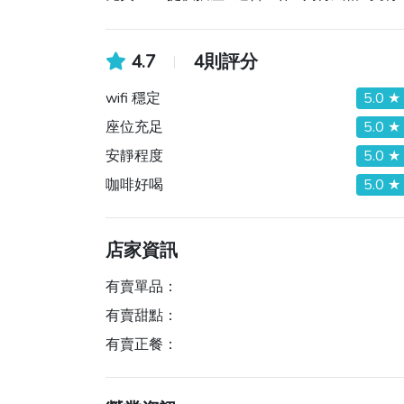
4.7
4則評分
wifi 穩定
5.0 ★
座位充足
5.0 ★
安靜程度
5.0 ★
咖啡好喝
5.0 ★
店家資訊
有賣單品：
有賣甜點：
有賣正餐：