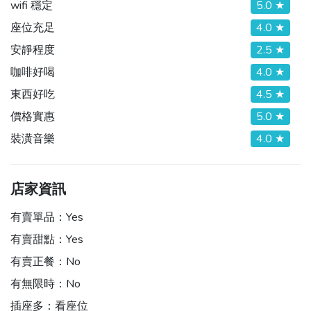
wifi 穩定
5.0 ★
座位充足
4.0 ★
安靜程度
2.5 ★
咖啡好喝
4.0 ★
東西好吃
4.5 ★
價格實惠
5.0 ★
裝潢音樂
4.0 ★
店家資訊
有賣單品：
Yes
有賣甜點：
Yes
有賣正餐：
No
有無限時：
No
插座多：
看座位