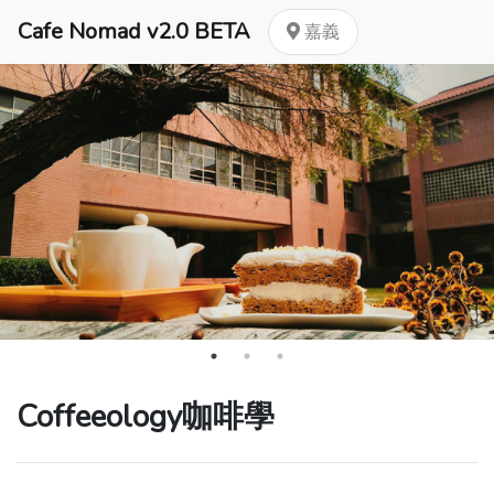
Cafe Nomad v2.0 BETA
嘉義
Coffeeology咖啡學