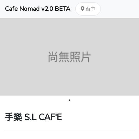
Cafe Nomad v2.0 BETA
台中
手樂 S.L CAF'E