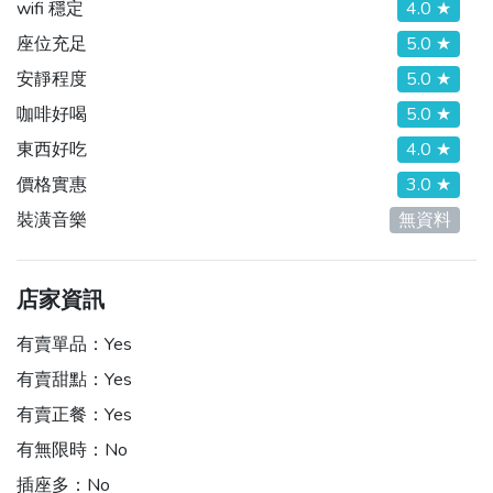
wifi 穩定
4.0 ★
座位充足
5.0 ★
安靜程度
5.0 ★
咖啡好喝
5.0 ★
東西好吃
4.0 ★
價格實惠
3.0 ★
裝潢音樂
無資料
店家資訊
有賣單品：
Yes
有賣甜點：
Yes
有賣正餐：
Yes
有無限時：
No
插座多：
No