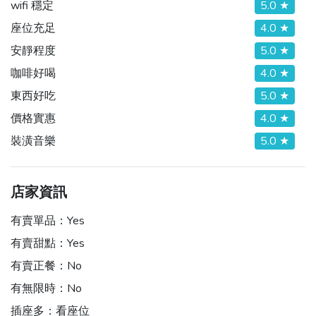
wifi 穩定
5.0 ★
座位充足
4.0 ★
安靜程度
5.0 ★
咖啡好喝
4.0 ★
東西好吃
5.0 ★
價格實惠
4.0 ★
裝潢音樂
5.0 ★
店家資訊
有賣單品：
Yes
有賣甜點：
Yes
有賣正餐：
No
有無限時：
No
插座多：
看座位