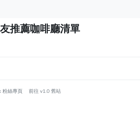
i】網友推薦咖啡廳清單
ok 粉絲專頁
前往 v1.0 舊站