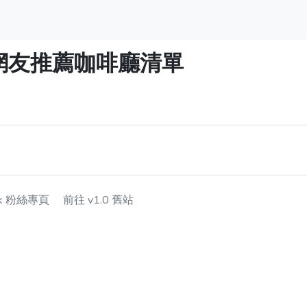
】網友推薦咖啡廳清單
ok 粉絲專頁
前往 v1.0 舊站