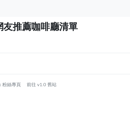
】網友推薦咖啡廳清單
ok 粉絲專頁
前往 v1.0 舊站