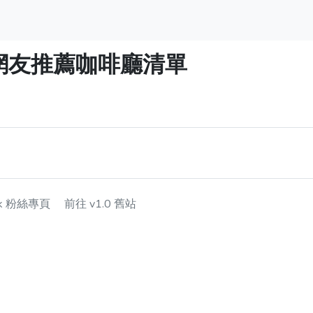
】網友推薦咖啡廳清單
ok 粉絲專頁
前往 v1.0 舊站