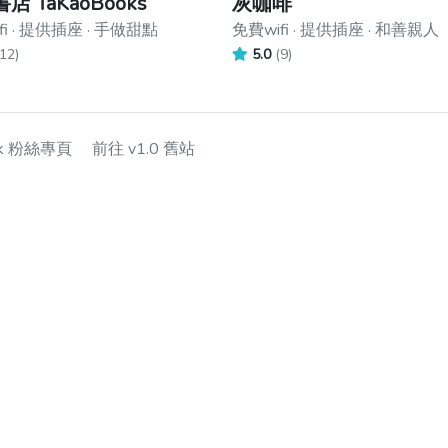
店 TaKaoBooks
灰咖啡
fi · 提供插座 · 手做甜點
免費wifi · 提供插座 · 和善親人
12)
5.0
(9)
ok 粉絲專頁
前往 v1.0 舊站